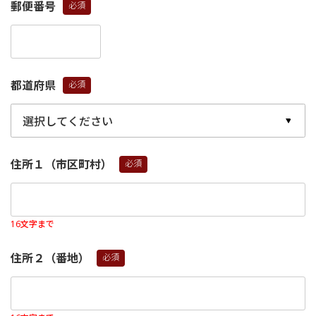
郵便番号
(必
須)
都道府県
(必
須)
住所１（市区町村）
(必
須)
16文字まで
住所２（番地）
(必
須)