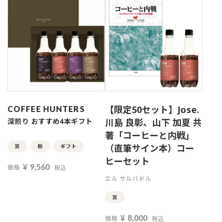
【限定50セット】Jose.
COFFEE HUNTERS
深煎り おすすめ4本ギフト
川島 良彰、山下 加夏 共
著「コーヒーと内戦」
（直筆サイン本）コー
豆
粉
ギフト
ヒーセット
¥
9,560
価格
税込
エル サルバドル
豆
¥
8,000
価格
税込