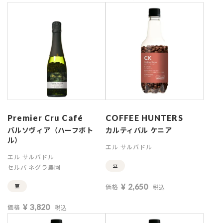
Premier Cru Café
COFFEE HUNTERS
バルソヴィア（ハーフボト
カルティバル ケニア
ル）
エル サルバドル
エル サルバドル
豆
セルバ ネグラ農園
¥
2,650
豆
価格
税込
¥
3,820
価格
税込