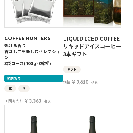
LIQUID ICED COFFEE
COFFEE HUNTERS
弾ける香り
リキッドアイスコーヒー
香ばしさを楽しむセレクショ
3本ギフト
ン
3袋コース(100g×3銘柄)
ギフト
定期販売
¥
3,610
価格
税込
豆
粉
¥
3,360
１回あたり
税込