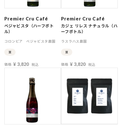
Premier Cru Café
Premier Cru Café
ベジャビスタ（ハーフボト
カジェ リレス ナチュラル（ハ
ル）
ーフボトル）
コロンビア
ベジャビスタ農園
ラスラハス農園
豆
豆
¥
3,820
¥
3,820
価格
価格
税込
税込