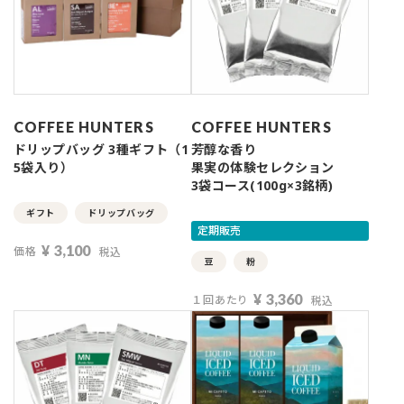
COFFEE HUNTERS
COFFEE HUNTERS
ドリップバッグ 3種ギフト（1
芳醇な香り
5袋入り）
果実の体験セレクション
3袋コース(100g×3銘柄)
ギフト
ドリップバッグ
定期販売
¥
3,100
価格
税込
豆
粉
¥
3,360
１回あたり
税込