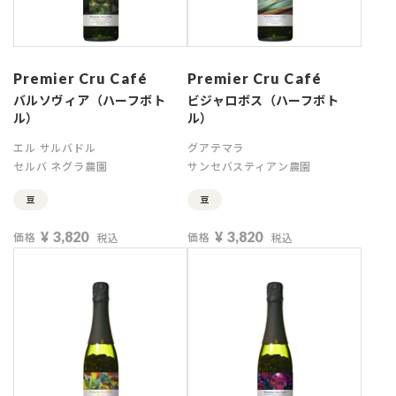
Premier Cru Café
Premier Cru Café
バルソヴィア（ハーフボト
ビジャロボス（ハーフボト
ル）
ル）
エル サルバドル
グアテマラ
セルバ ネグラ農園
サンセバスティアン農園
豆
豆
¥
3,820
¥
3,820
価格
価格
税込
税込