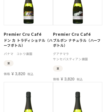
Premier Cru Café
Premier Cru Café
ドン カ トラディショナル（ハ
ブルボン ナチュラル（ハーフ
ーフボトル）
ボトル）
パナマ
コトワ農園
グアテマラ
サンセバスティアン農園
豆
豆
¥
3,820
価格
税込
¥
3,820
価格
税込