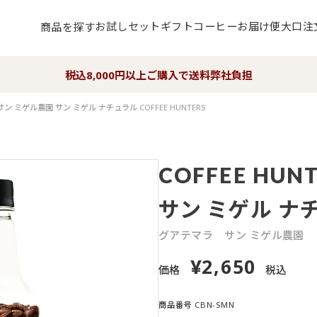
お試しセット
ギフト
コーヒーお届け便
大口注
商品を探す
税込8,000円以上ご購入で送料弊社負担
ン ミゲル農園 サン ミゲル ナチュラル COFFEE HUNTERS
COFFEE HUN
サン ミゲル ナ
グアテマラ
サン ミゲル農園
2,650
¥
価格
税込
商品番号
CBN-SMN