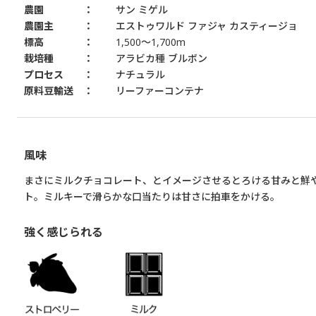
農園
サン ミゲル
農園主
エストゥワルド ファジャ カスティージョ
標高
1,500～1,700m
栽培種
アラビカ種 ブルボン
プロセス
ナチュラル
原料豆輸送
リーファーコンテナ
風味
まさにミルクチョコレート、とイメージさせるとろける甘みと鮮
ト。ミルキーで滑らかな口当たりは甘さに拍車をかける。
強く感じられる