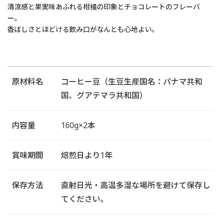
清涼感と果実味あふれる柑橘の印象とチョコレートのフレーバ
ー。
香ばしさとほどける飲み口がなんとも心地よい。
原材料名
コーヒー豆（生豆生産国名：パナマ共和
国、グアテマラ共和国）
内容量
160g×2本
賞味期間
焙煎日より1年
保存方法
直射日光・高温多湿な場所を避けて保存し
てください。