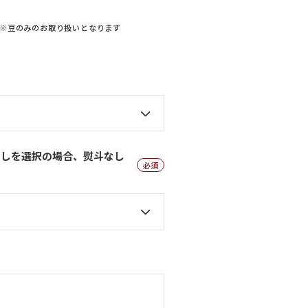
※豆のみのお取り扱いとなります
なしを選択の場合、熨斗なし
(必
須)