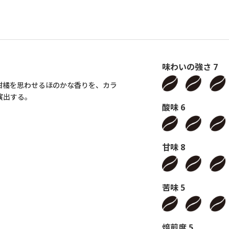
味わいの強さ 7
柑橘を思わせるほのかな香りを、カラ
演出する。
酸味 6
甘味 8
苦味 5
焙煎度 5