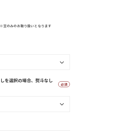
※豆のみのお取り扱いとなります
なしを選択の場合、熨斗なし
(必
須)