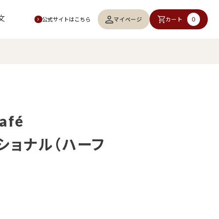
文
0
マイページ
カート
公式サイトはこちら
afé
ィショナル（ハーフ