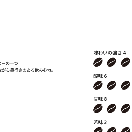
味わいの強さ 4
ヒーの一つ。
ながら奥行きのある飲み心地。
酸味 6
甘味 8
苦味 3