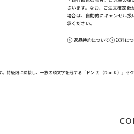
・銀行振込の場合、ご入金の確
ざいます。なお、
ご注文確定後
場合は、自動的にキャンセル扱
承ください。
返品特約について
送料につ
。特級畑に隣接し、一族の頭文字を冠する「ドン カ（Don K.）」
CO