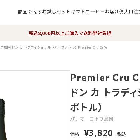
お試しセット
ギフト
コーヒーお届け便
大口注
商品を探す
税込8,000円以上ご購入で送料弊社負担
農園 ドン カ トラディショナル（ハーフボトル）Premier Cru Cafe
Premier Cru C
ドン カ トラデ
ボトル）
パナマ
コトワ農園
3,820
¥
価格
税込