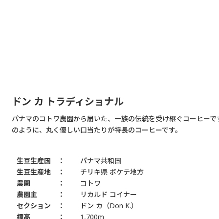
ドン カ トラディショナル
パナマのコトワ農園から届いた、一族の伝統を受け継ぐコーヒーです
のように、丸く優しい口当たりが特長のコーヒーです。
生豆生産国
パナマ共和国
生豆生産地
チリキ県 ボケテ地方
農園
コトワ
農園主
リカルド コイナー
セクション
ドン カ（Don K.）
標高
1,700m