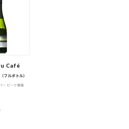
ru Café
ン（フルボトル）
パー ピーク農園
込