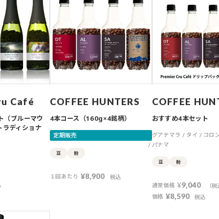
ru Café
COFFEE HUNTERS
COFFEE HUN
ト（ブルーマウ
4本コース（160g×4銘柄）
おすすめ4本セット
 トラディショナ
定期販売
グアテマラ
タイ
コロ
パナマ
豆
粉
豆
粉
¥
8,900
１回あたり
税込
¥
9,040
込
通常価格
（税
¥
8,590
価格
税込