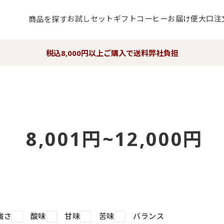
お試しセット
ギフト
コーヒーお届け便
大口注
商品を探す
税込8,000円以上ご購入で送料弊社負担
8,001円~12,000円
強さ
酸味
甘味
苦味
バランス