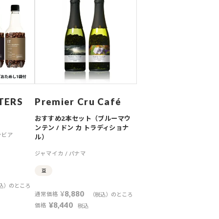
TERS
Premier Cru Café
おすすめ2本セット（ブルーマウ
ンテン / ドン カ トラディショナ
ンビア
ル）
ジャマイカ
パナマ
豆
込）のところ
¥
8,880
通常価格
（税込）のところ
¥
8,440
価格
税込